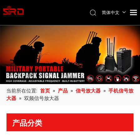
简体中文
English
当前所在位置:
首页
»
产品
»
信号放大器
»
手机信号放
大器
»
双频信号放大器
产品分类