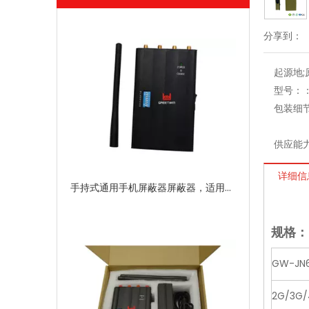
分享到：
起源地
型号：
包装细
供应能
详细信
手持式通用手机屏蔽器屏蔽器，适用于 8 频段高频
规格：
GW-JN
2G/3G/