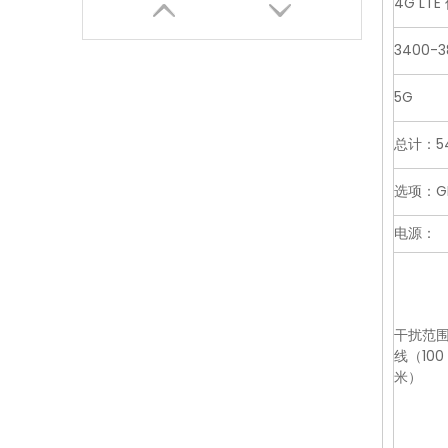
4G LTE
3400-
5G
总计：5
选项：GP
电源：
监狱干扰器 200W 3G 手机信号屏蔽器适用于学校四频段防风雨
干扰范
线（100
米）