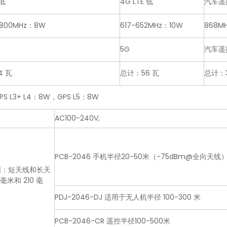
 低
4G LTE 低
汽车遥
3800MHz：8W
617-652MHz：10W
868MH
5G
汽车遥
4 瓦
总计：56 瓦
总计：3
S L3+ L4：8W，GPS L5：8W
AC100-240V,
PCB-2046 手机半径20-50米（-75dBm@全向天线
围：短天线和长天
 毫米和 210 毫
PDJ-2046-DJ 适用于无人机半径 100-300 米
PCB-2046-CR 遥控半径100-500米