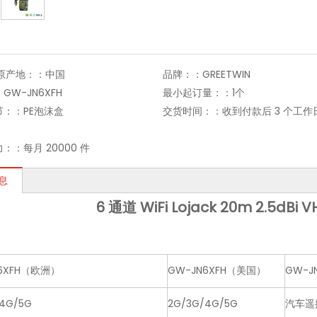
;原产地：：
中国
品牌：：
GREETWIN
：
GW-JN6XFH
最小起订量：：
1个
节：：
PE泡沫盒
交货时间：：
收到付款后 3 个工作
力：：
每月 20000 件
息
6 通道 WiFi Lojack 20m 2.5dB
6XFH（欧洲）
GW-JN6XFH（美国）
GW-J
4G/5G
2G/3G/4G/5G
汽车遥