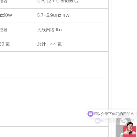
控器
GPS L2 + Glonass L2
z:10W
5.7-.5.9GHz 4W
控器
无线网络 11.a
0 瓦
总计：44 瓦
）
你们是怎么收费的呢
1511226