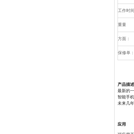
工作时
重量
2G 3G 4G 全频段手机 GPS 频率干扰器可选按钮
方面：
保修单
产品描
最新的一
智能手机、i
未来几
UHF VHF 电话拦截器设备手机信号隔离器全频段
应用