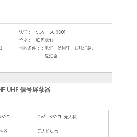
认证：：
SGS、ISO9001
价格：：
联系我们
日
付款条件：：
电汇、信用证、西联汇款、
速汇金
i VHF UHF 信号屏蔽器
N6XFH
GW-JN6XFH 无人机
控器
无人机GPS