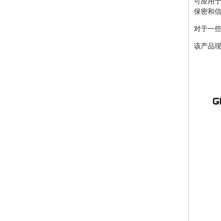
可应用
保密和
对于一
该产品现
具有高增益全向玻璃纤维天线的室外 6 波段炸弹无线电信号阻断器