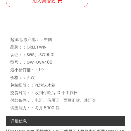
加入询价篮
盾牌式手持无人机屏蔽器反无人机干扰器无人机反制系统
2.4G 5.8G无人机干扰器7频段无人机反无人机设备
起源地;原产地：：
中国
品牌：：
GREETWIN
认证：：
SGS、ISO9001
型号：：
GW-UVA400
最小起订量：：
1个
价格：：
面议
包装细节：：
PE泡沫木箱
150W无人机信号干扰器4频段无人机屏蔽干扰枪反无人机系统
反无人机设备干扰器 2.4G 5.8g GPS 无人机干扰器
交货时间：：
收到付款后 10 个工作日
付款条件：：
电汇、信用证、西联汇款、速汇金
供应能力：：
每月 5000 件
详细信息