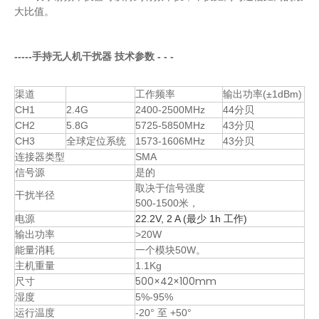
大比值。
手持无人机干扰器
-----
技术参数 - - -
渠道
工作频率
输出功率(±1dBm)
CH1
2.4G
2400-2500MHz
44分贝
CH2
5.8G
5725-5850MHz
43分贝
CH3
全球定位系统
1573-1606MHz
43分贝
连接器类型
SMA
信号源
是的
取决于信号强度
干扰半径
500-1500米，
电源
22.2V, 2 A (最少 1h 工作)
输出功率
>20W
能量消耗
一个模块50W。
主机重量
1.1Kg
500×42×100mm
尺寸
湿度
5%-95%
运行温度
-20° 至 +50°