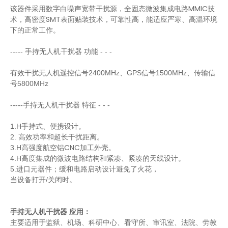
该器件采用数字白噪声宽带干扰源，全固态微波集成电路MMIC技
术，高密度SMT表面贴装技术，可靠性高，能适应严寒、高温环境
下的正常工作。
手持无人机干扰器
-----
功能 - - -
有效干扰无人机遥控信号2400MHz、GPS信号1500MHz、传输信
号5800MHz
手持无人机干扰器
-----
特征 - - -
手持式、便携设计。
1.H
2. 高效功率和超长干扰距离。
2km 无人机干扰器 2.4G 5.8g GPS 无人机干扰器 无人机干扰器用于公共安全保护
无人机反制设备1.2KM反无人机系统 2.4G 5.8G 无人机干扰枪便携无人机干扰器
高强度航空铝CNC加工外壳。
3.H
高度集成的微波电路结构和紧凑、紧凑的天线设计。
4.H
5.进口元器件；缓和电路启动设计避免了火花，
当设备打开/关闭时。
手持无人机干扰器
应用：
主要适用于监狱、机场、科研中心、看守所、审讯室、法院、劳教