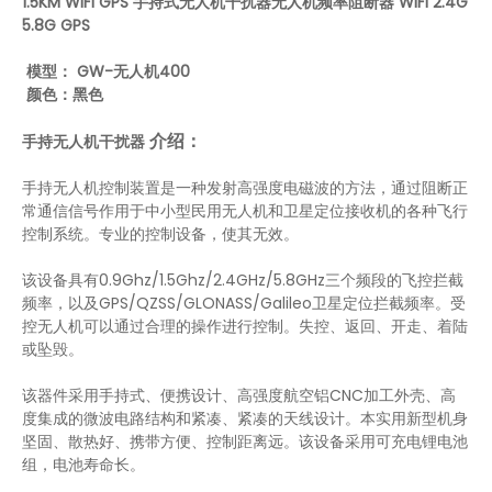
1.5KM WIFI GPS 手持式无人机干扰器无人机频率阻断器 WIFI 2.4G
5.8G GPS
GW-无人机400
模型：
颜色：黑色
手持无人机干扰器
介绍：
高功率便携式无人机系统 4 波段反无人机枪干扰器
无人机无人机 GPS 900MHz 2.4G 5.8g 无线 1.2km 5bands 网络反无人机信号干扰器
手持无人机控制装置是一种发射高强度电磁波的方法，通过阻断正
常通信信号作用于中小型民用无人机和卫星定位接收机的各种飞行
控制系统。专业的控制设备，使其无效。
该设备具有0.9Ghz/1.5Ghz/2.4GHz/5.8GHz三个频段的飞控拦截
频率，以及GPS/QZSS/GLONASS/Galileo卫星定位拦截频率。受
控无人机可以通过合理的操作进行控制。失控、返回、开走、着陆
或坠毁。
该器件采用手持式、便携设计、高强度航空铝CNC加工外壳、高
度集成的微波电路结构和紧凑、紧凑的天线设计。本实用新型机身
坚固、散热好、携带方便、控制距离远。该设备采用可充电锂电池
组，电池寿命长。
Uav Shield 长距离 1.2km GPS 2.4G 5.8g 900MHz 反无人机系统无人机干扰器
便携式 100W 5 波段无人机多频反无人机干扰器，适用于 1 公里