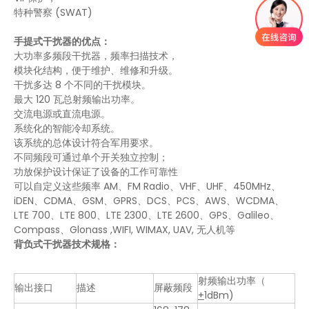
特种警察 (SWAT)
手提式干扰器的优点：
大功率多频段干扰器，频率扫描技术，
模块化结构，便于维护、维修和升级。
干扰多达 8 个不同的干扰模块。
最大 120 瓦总射频输出功率。
交流电源或直流电源。
系统化的智能冷却系统。
该系统的总体设计符合军用要求。
不同频段可通过单个开关独立控制；
功放保护设计保证了设备的工作可靠性
可以自定义这些频率 AM、FM Radio、VHF、UHF、450MHz、
2km 无人机干扰器 2.4G 5.8g GPS 无人机干扰器 无人机干扰器用于公共安全保护
无人机反制设备1.2KM反无人机系统 2.4G 5.8G 无人机干扰枪便携无人机干扰器
iDEN、CDMA、GSM、GPRS、DCS、PCS、AWS、WCDMA、
LTE 700、LTE 800、LTE 2300、LTE 2600、GPS、Galileo、
Compass、Glonass ,WIFI, WIMAX, UAV, 无人机等
背负式干扰器技术规格：
射频输出功率（
输出接口
描述
屏蔽频段
+
1dBm)