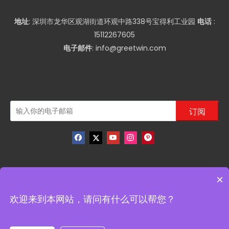
地址
: 深圳市龙华区观湖街道环观中路338号宝得利工业园
电话
:
15112267605
电子邮件
:
info@greetwin.com
订阅
×
版权
2022 深圳市冠为通信设备有限公司版权所有. 技术支持
欢迎来到本网站，请问有什么可以帮您？

领动
.
网站地图
.
粤ICP备2022143260号-1