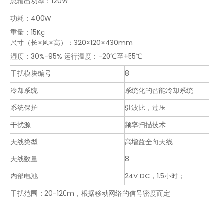
总输出功率：120W
功耗：400W
重量：15Kg
尺寸（长×风×高）：320×120×430mm
湿度：30%-95% 运行温度：-20℃至+55℃
干扰模块编号
8
冷却系统
系统化的智能冷却系统
系统保护
驻波比，过压
干扰源
频率扫描技术
天线类型
高增益全向天线
天线数量
8
内部电池
24V DC，1.5小时；
干扰范围：20-120m，根据移动网络的信号密度而定