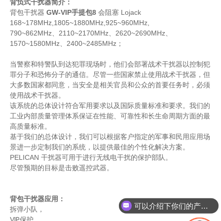
背负式干扰器简介：
背包干扰器
GW-VIP手提包8
会阻塞 Lojack
168~178MHz,1805~1880MHz,925~960MHz,
790~862MHz、2110~2170MHz、2620~2690MHz、
1570~1580MHz、2400~2485MHz；
当警察和特警队到达犯罪现场时，他们会部署战术干扰器以控制犯
高功率便携式无人机系统 4 波段反无人机枪干扰器
无人机无人机 GPS 900MHz 2.4G 5.8g 无线 1.2km 5bands 网络反无人机信号干扰器
罪分子和恐怖分子的通信。尽管一些国家禁止使用战术干扰器，但
大多数国家都同意，当安全是相关官员和公众的首要任务时，必须
使用战术干扰器。
该系统的总体设计符合军用要求以及国际质量标准和要求。我们的
工业内部质量管理体系保证在性能、可靠性和长生命周期方面的最
高质量标准。
基于我们的总体设计，我们可以根据客户指定的军事和民用应用场
景进一步定制我们的系统，以提供最佳的个性化解决方案。
PELICAN 干扰器可用于进行无线电干扰的保护部队。
尽管预期的目标是击败遥控武器。
背包干扰器应用：
可以介绍下你们的产品么
拆弹小队，
Uav Shield 长距离 1.2km GPS 2.4G 5.8g 900MHz 反无人机系统无人机干扰器
便携式 100W 5 波段无人机多频反无人机干扰器，适用于 1 公里
VIP保护，