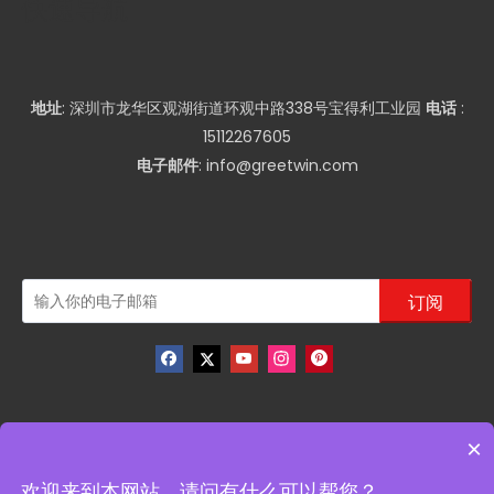
快速导航
地址
: 深圳市龙华区观湖街道环观中路338号宝得利工业园
电话
:
15112267605
电子邮件
:
info@greetwin.com
订阅
×
版权
2022 深圳市冠为通信设备有限公司版权所有. 技术支持
欢迎来到本网站，请问有什么可以帮您？
