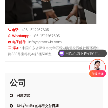
电话
: +86-15112267605

Whatsapp
: +86-15112267605

电子邮件
:
info@greetwin.com

添加
: 中国广东省深圳市龙华区观湖街道松园峡社区环观中

可以介绍下你们的产品么
路338号宝得利A栋5楼506室
公司
付款方式
DHL/FedEx 的样品交付日期