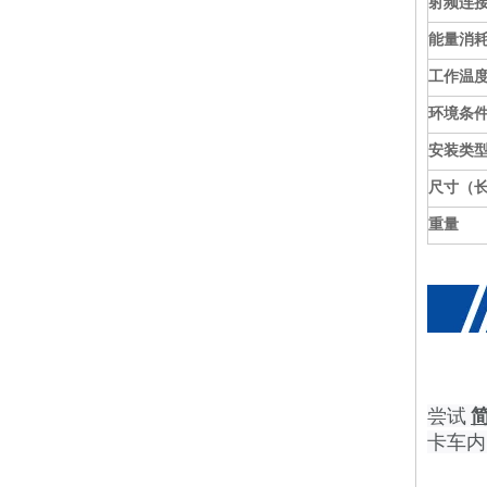
射频连
能量消
工作温
GSM 850Mhz 手机信号增强器/船用信号增强器大功率
环境条
安装类
尺寸（长 
重量
尝试
办公室手机信号增强器 PICO 中继器大面积 200°Ž¡ - 500°Ž¡
卡车内