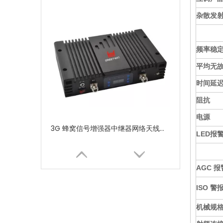
杂散发
频率稳
平均无
时间延
阻抗
电源
3G 蜂窝信号增强器中继器网络天线信号放大器
LED报
AGC 报
ISO 警
机械规