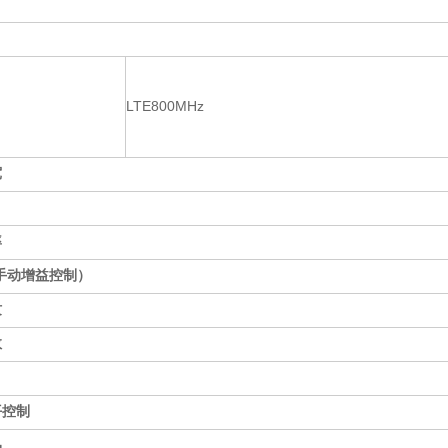
LTE800MHz
宽
率
手动增益控制）
纹
数
平控制
品