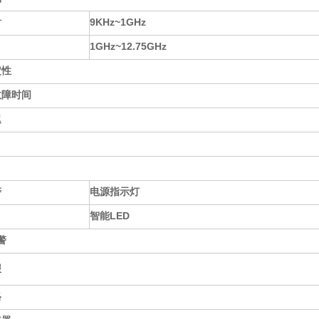
射
9KHz~1GHz
1GHz~12.75GHz
定性
故障时间
迟
警
电源指示灯
智能LED
警
报
格