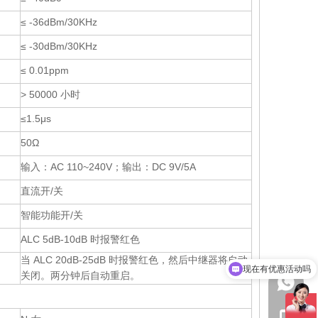
≤ -36dBm/30KHz
≤ -30dBm/30KHz
≤ 0.01ppm
> 50000 小时
≤1.5μs
50Ω
输入：AC 110~240V；输出：DC 9V/5A
直流开/关
智能功能开/关
ALC 5dB-10dB 时报警红色
当 ALC 20dB-25dB 时报警红色，然后中继器将自动
可以介绍下你们的产品么
关闭。两分钟后自动重启。
1511226