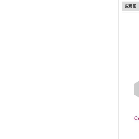
应用图
用于扩展信号覆盖范围的 UMTS 3G 2100MHz WCDMA 线路 GSM 信号放大器