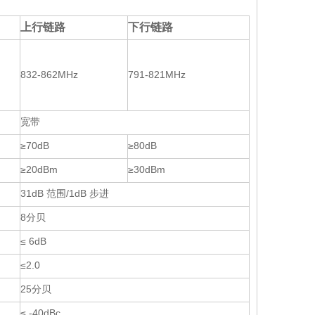
上行链路
下行链路
832-862MHz
791-821MHz
宽带
≥70dB
≥80dB
≥20dBm
≥30dBm
31dB 范围/1dB 步进
8分贝
≤ 6dB
≤2.0
25分贝
≤ -40dBc