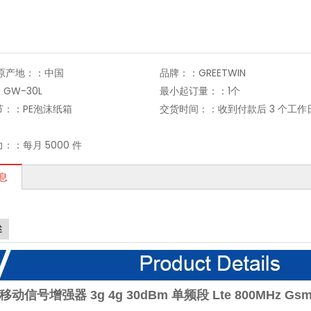
;原产地：：
中国
品牌：：
GREETWIN
：
GW-30L
最小起订量：：
1个
节：：
PE泡沫纸箱
交货时间：：
收到付款后 3 个工作
力：：
每月 5000 件
息
述
动信号增强器 3g 4g 30dBm 单频段 Lte 800MHz G