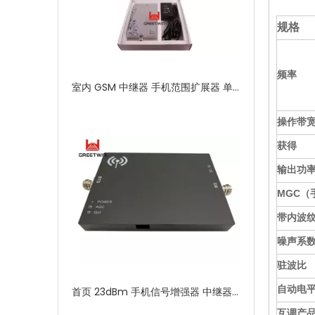
规格
频率
室内 GSM 中继器 手机范围扩展器 单频段增强器
操作带
获得
输出功
MGC（
带内波
噪声系
驻波比
自动电
首页 23dBm 手机信号增强器 中继器 CDMA 800 Mhz 室内
互调产