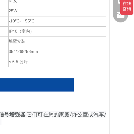
1511226
N-女
25W
info@g
-10℃~ +55℃
IP40（室内）
墙壁安装
354*268*58mm
≤ 6.5 公斤
信号增强器
.它们可在您的家庭/办公室或汽车/
。