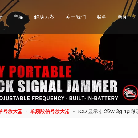
新
产品
解决方案
关于我们
服务
新闻
信号放大器
公司简介
下载
信号屏蔽器
工厂
常问问题
无人机探测设备
荣誉&团队
探测打击一体设备
无人机干扰器设备
屏蔽器模块
信号放大器
»
单频段信号放大器
»
LCD 显示器 25W 3g 4g 